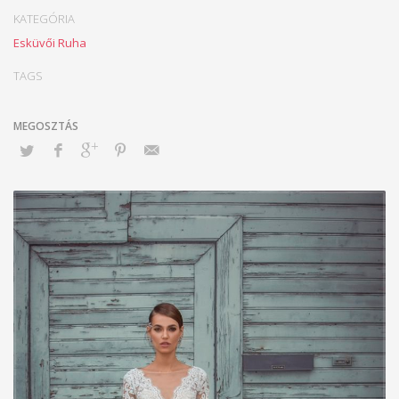
KATEGÓRIA
Esküvői Ruha
TAGS