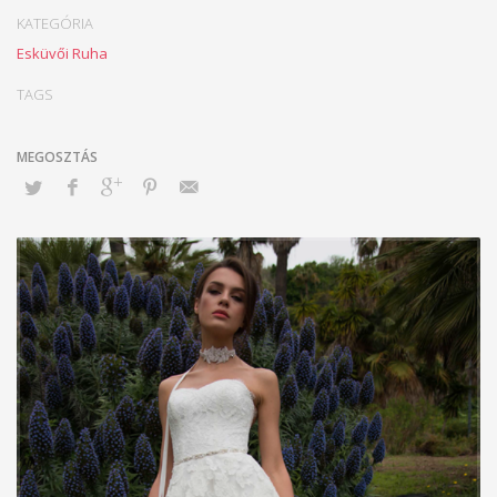
KATEGÓRIA
Esküvői Ruha
TAGS