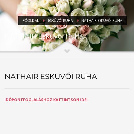
FŐOLDAL
ESKÜVŐI RUHA
NATHAIR ESKÜVŐI RUHA
NATHAIR Esküvői Ruha
NATHAIR ESKÜVŐI RUHA
IDŐPONTFOGLALÁSHOZ KATTINTSON IDE!