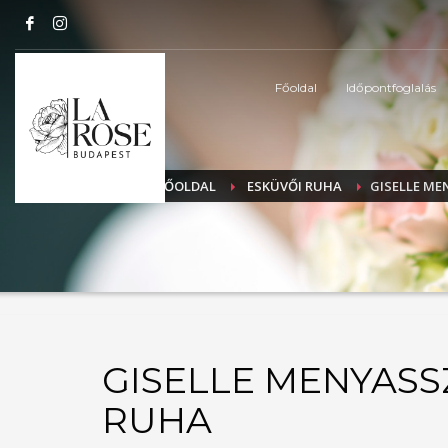
Főoldal
Időpontfoglalás
FŐOLDAL
ESKÜVŐI RUHA
GISELLE M
GISELLE MENYASS
RUHA