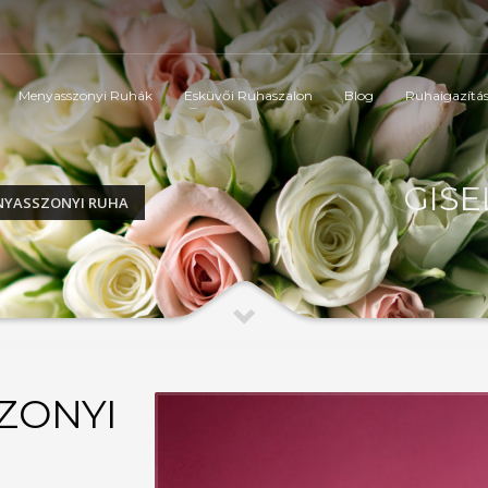
Menyasszonyi Ruhák
Esküvői Ruhaszalon
Blog
Ruhaigazítá
GISE
ENYASSZONYI RUHA
ZONYI