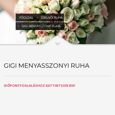
FŐOLDAL
ESKÜVŐI RUHA
GIGI MENYASSZONYI RUHA
GIGI Menyasszonyi Ruha
GIGI MENYASSZONYI RUHA
IDŐPONTFOGLALÁSHOZ KATTINTSON IDE!