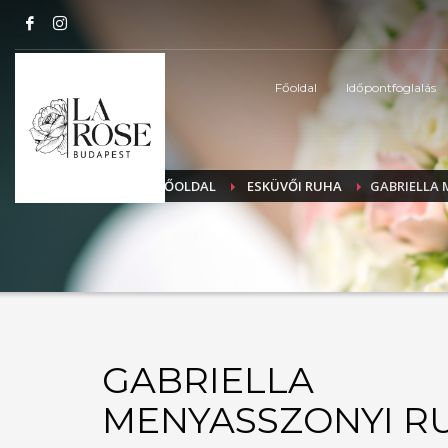
Főoldal
Időpontfoglalás
FŐOLDAL
ESKÜVŐI RUHA
GABRIELLA
GABRIELLA
MENYASSZONYI R