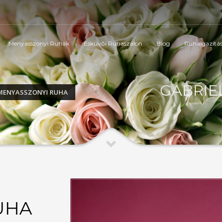
Menyasszonyi Ruhák
Esküvői Ruhaszalon
Blog
Ruhaigazítá
GABRIEL
 MENYASSZONYI RUHA
UHA