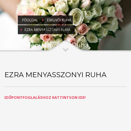
FŐOLDAL
ESKÜVŐI RUHA
EZRA MENYASSZONYI RUHA
EZRA Menyasszonyi Ruha
EZRA MENYASSZONYI RUHA
IDŐPONTFOGLALÁSHOZ KATTINTSON IDE!